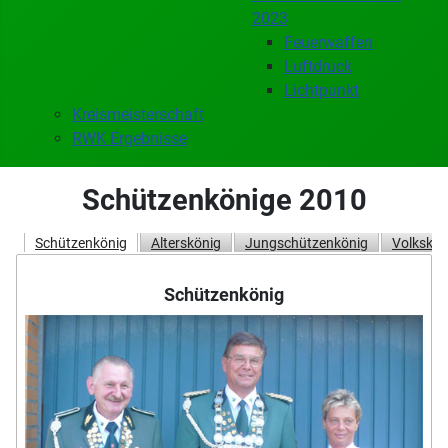
2023
Feuerwaffen
Luftdruck
Lichtpunkt
Kreismeisterschaft
RWK Ergebnisse
Schützenkönige 2010
Schützenkönig
Alterskönig
Jungschützenkönig
Volkskön
Schützenkönig