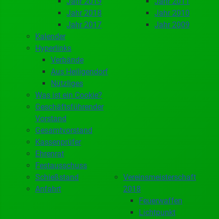
Jahr 2019
Jahr 2011
Jahr 2018
Jahr 2010
Jahr 2017
Jahr 2009
Kalender
Hyperlinks
Verbände
Aus Heiligendorf
Nützliges
Was ist ein Cookie?
Geschäftsführender
Vorstand
Gesamtvorstand
Kassenprüfer
Ehrenrat
Festausschuss
Schießstand
Vereinsmeisterschaft
Anfahrt
2018
Feuerwaffen
Lichtpunkt