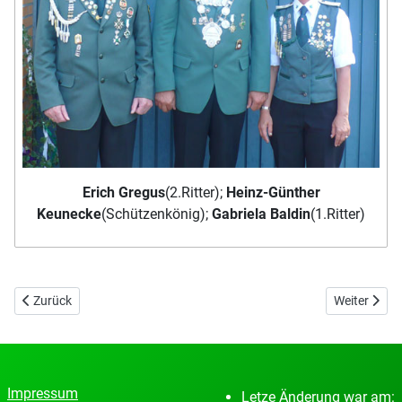
Erich Gregus
(2.Ritter);
Heinz-Günther
Keunecke
(Schützenkönig);
Gabriela Baldin
(1.Ritter)
Vorheriger Beitrag: Könige 2011
Nächster Be
Zurück
Weiter
Impressum
Letze Änderung war am: