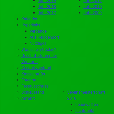
Jahr 2019
Jahr 2011
Jahr 2018
Jahr 2010
Jahr 2017
Jahr 2009
Kalender
Hyperlinks
Verbände
Aus Heiligendorf
Nützliges
Was ist ein Cookie?
Geschäftsführender
Vorstand
Gesamtvorstand
Kassenprüfer
Ehrenrat
Festausschuss
Schießstand
Vereinsmeisterschaft
Anfahrt
2018
Feuerwaffen
Lichtpunkt