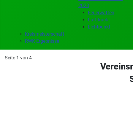
2023
Feuerwaffen
Luftdruck
Lichtpunkt
Kreismeisterschaft
RWK Ergebnisse
Seite 1 von 4
Vereins