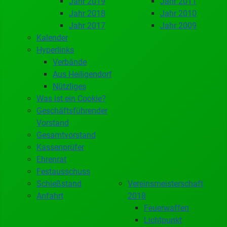
Jahr 2019
Jahr 2011
Jahr 2018
Jahr 2010
Jahr 2017
Jahr 2009
Kalender
Hyperlinks
Verbände
Aus Heiligendorf
Nützliges
Was ist ein Cookie?
Geschäftsführender
Vorstand
Gesamtvorstand
Kassenprüfer
Ehrenrat
Festausschuss
Schießstand
Vereinsmeisterschaft
Anfahrt
2018
Feuerwaffen
Lichtpunkt