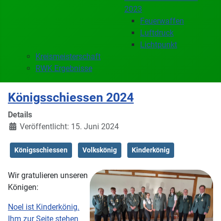
2023
Feuerwaffen
Luftdruck
Lichtpunkt
Kreismeisterschaft
RWK Ergebnisse
Königsschiessen 2024
Details
Veröffentlicht: 15. Juni 2024
Königsschiessen
Volkskönig
Kinderkönig
Wir gratulieren unseren
Königen:
Noel ist Kinderkönig.
Ihm zur Seite stehen