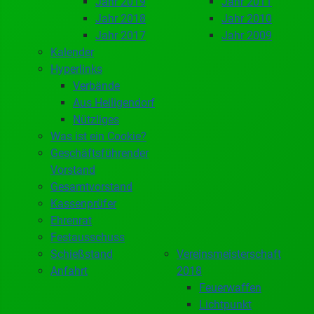
Jahr 2019
Jahr 2011
Jahr 2018
Jahr 2010
Jahr 2017
Jahr 2009
Kalender
Hyperlinks
Verbände
Aus Heiligendorf
Nützliges
Was ist ein Cookie?
Geschäftsführender
Vorstand
Gesamtvorstand
Kassenprüfer
Ehrenrat
Festausschuss
Schießstand
Vereinsmeisterschaft
Anfahrt
2018
Feuerwaffen
Lichtpunkt