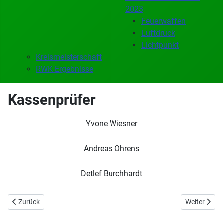
2023
Feuerwaffen
Luftdruck
Lichtpunkt
Kreismeisterschaft
RWK Ergebnisse
Kassenprüfer
Yvone Wiesner
Andreas Ohrens
Detlef Burchhardt
Vorheriger Beitrag: Ehrenrat
Nächster Be
Zurück
Weiter