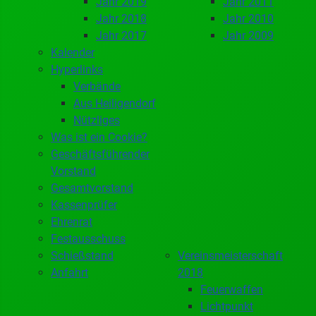
Jahr 2019
Jahr 2011
Jahr 2018
Jahr 2010
Jahr 2017
Jahr 2009
Kalender
Hyperlinks
Verbände
Aus Heiligendorf
Nützliges
Was ist ein Cookie?
Geschäftsführender
Vorstand
Gesamtvorstand
Kassenprüfer
Ehrenrat
Festausschuss
Schießstand
Vereinsmeisterschaft
Anfahrt
2018
Feuerwaffen
Lichtpunkt